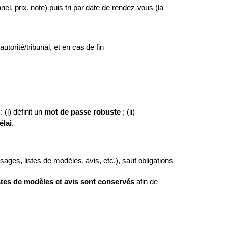
nel, prix, note) puis tri par date de rendez‑vous (la 
rité/tribunal, et en cas de fin 
 (i) définit un 
mot de passe robuste
 ; (ii) 
élai
.
es, listes de modèles, avis, etc.), sauf obligations 
tes de modèles et avis sont conservés
 afin de 