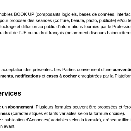
 mobiles BOOK UP (composants logiciels, bases de données, interfa
pour proposer des séances (coiffure, beauté, photo, publicité) et/ou te
stockage et diffusion au public d’informations fournies par le Professio
 au droit de l’UE ou au droit français (notamment discours haineux/te
 acceptation des présentes. Les Parties conviennent d’une 
conventi
ements
, 
notifications
 et 
cases à cocher
 enregistrées par la Platefor
ervices
e un 
abonnement
. Plusieurs formules peuvent être proposées et feront 
iness
 (caractéristiques et tarifs variables selon la formule choisie).
publication d’Annonces( variables selon la formule), créneaux illimit
en avant.