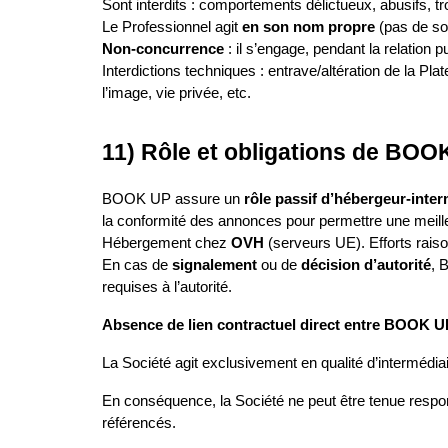
Sont interdits : comportements délictueux, abusifs, t
Le Professionnel agit 
en son nom propre
 (pas de so
Non‑concurrence
 : il s’engage, pendant la relation p
Interdictions techniques : entrave/altération de la Plate
l’image, vie privée, etc.
11) Rôle et obligations de BOO
BOOK UP assure un 
rôle passif d’hébergeur‑inter
la conformité des annonces pour permettre une meille
Hébergement chez 
OVH
 (serveurs UE). Efforts rais
En cas de 
signalement
 ou de 
décision d’autorité
, 
requises à l’autorité.
Absence de lien contractuel direct entre BOOK UP
La Société agit exclusivement en qualité d’intermédi
En conséquence, la Société ne peut être tenue respons
référencés.