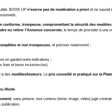
publié. BOOK UP 
n’exerce pas de modération a priori
 et ne saurait
ssionnels.
 conforme, trompeuse, compromettant la sécurité des modèles ou 
dre ou retirer l’Annonce concernée
, le temps de procéder à une vé
 complètes et non trompeuses
, et préciser notamment :
ses en garde/contre‑indications ;
s frais et taxes inclus/exclus).
 à des 
modèles/testeurs
. Le 
prix conseillé et pratiqué sur la Pla
 illicite
.
moment
, sans préavis, tout contenu (texte, image, vidéo) jugé contrair
publication.