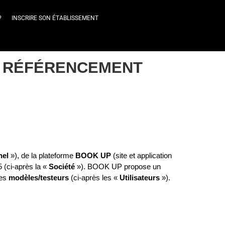
?
INSCRIRE SON ÉTABLISSEMENT
DE RÉFÉRENCEMENT
nel
 »), de la plateforme 
BOOK UP
 (site et application 
(ci‑après la « 
Société
 »). BOOK UP propose un 
es 
modèles/testeurs
 (ci‑après les « 
Utilisateurs
 »).