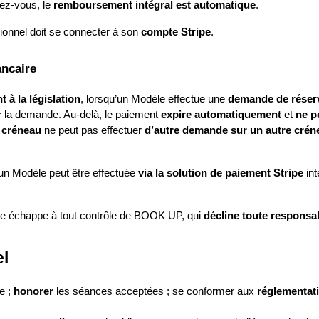
ez‑vous, le 
remboursement intégral est automatique
.
sionnel doit se connecter à son 
compte Stripe
.
ancaire
à la législation
, lorsqu’un Modèle effectue une 
demande de réser
r
 la demande. Au‑delà, le paiement 
expire automatiquement
 et 
ne p
n créneau
 ne peut pas effectuer 
d’autre demande sur un autre crén
 un Modèle peut être effectuée
 via la solution de paiement Stripe
 in
me échappe à tout contrôle de BOOK UP, qui 
décline toute responsab
el
e ; 
honorer
 les séances acceptées ; se conformer aux 
réglementat