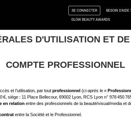
SE CONNECTER
BESOIN D’AIDE 
GLOW BEAUTY AWARDS
RALES D'UTILISATION ET 
COMPTE PROFESSIONNEL
ès et l’utilisation, par tout 
professionnel
 (ci‑après le « 
Profession
00 €, siège : 11 Place Bellecour, 69002 Lyon, RCS Lyon n° 978 450 765 
 en relation
 entre des professionnels de la beauté/visual/media et d
contrat
 entre la Société et le Professionnel.