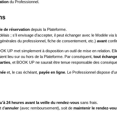
ation
 du Professionnel.
ns
 de réservation
 depuis la Plateforme.
élais ; s’il envisage d’accepter, il peut échanger avec le Modèle via l
générales du professionnel, fiche de consentement, etc.) 
avant
 confi
OOK UP met simplement à disposition un outil de mise en relation. Ell
 aient lieu sur ou hors de la Plateforme. Par conséquent, 
tout échange
arties
, et BOOK UP ne saurait être tenue responsable des conséqu
mée
 et, le cas échéant, 
payée en ligne
. Le Professionnel dispose d’u
u’à 24 heures avant la veille du rendez‑vous
 sans frais.
t d’
annuler
 (avec remboursement), soit de 
maintenir le rendez‑vou