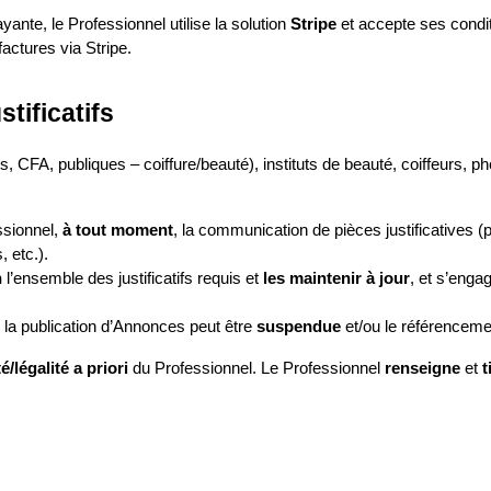
ayante, le Professionnel utilise la solution 
Stripe
 et accepte ses condit
ctures via Stripe.
tificatifs
s, CFA, publiques – coiffure/beauté), instituts de beauté, coiffeurs, 
sionnel, 
à tout moment
, la communication de pièces justificatives (p
, etc.).
n
 l’ensemble des justificatifs requis et 
les maintenir à jour
, et s’enga
la publication d’Annonces peut être 
suspendue
 et/ou le référenceme
/légalité a priori
 du Professionnel. Le Professionnel 
renseigne
 et 
t