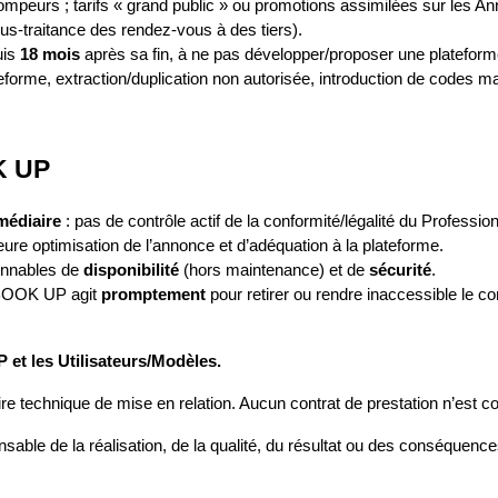
rompeurs ; tarifs « grand public » ou promotions assimilées sur les A
us‑traitance des rendez‑vous à des tiers).
uis 
18 mois
 après sa fin, à ne pas développer/proposer une platefor
forme, extraction/duplication non autorisée, introduction de codes malvei
K UP
médiaire
 : pas de contrôle actif de la conformité/légalité du Profess
ure optimisation de l’annonce et d’adéquation à la plateforme.
onnables de 
disponibilité
 (hors maintenance) et de 
sécurité
.
BOOK UP agit 
promptement
 pour retirer ou rendre inaccessible le co
 et les Utilisateurs/Modèles.
aire technique de mise en relation. Aucun contrat de prestation n’est
able de la réalisation, de la qualité, du résultat ou des conséquence