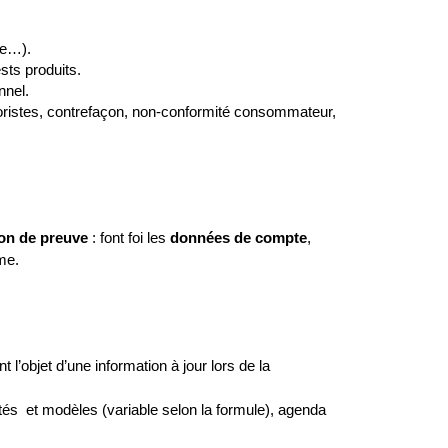
ce…).
sts produits.
nnel.
rroristes, contrefaçon, non‑conformité consommateur, 
on de preuve
 : font foi les 
données de compte
, 
me.
l’objet d’une information à jour lors de la 
és  et modèles (variable selon la formule), agenda 