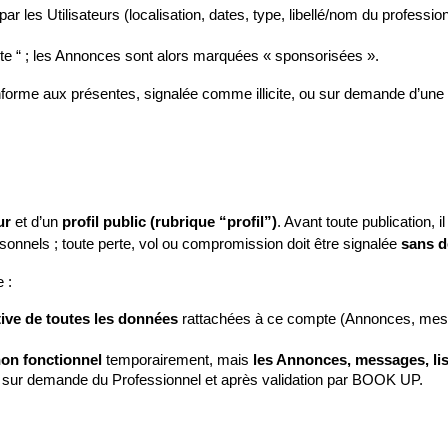
 par les Utilisateurs (localisation, dates, type, libellé/nom du profession
liste “ ; les Annonces sont alors marquées « sponsorisées ».
orme aux présentes, signalée comme illicite, ou sur demande d’une auto
ur
 et d’un 
profil public (rubrique “profil”)
. Avant toute publication, il :
sonnels ; toute perte, vol ou compromission doit être signalée 
sans d
 :
tive de toutes les données
 rattachées à ce compte (Annonces, messag
on fonctionnel
 temporairement, mais 
les Annonces, messages, lis
 sur demande du Professionnel et après validation par BOOK UP.